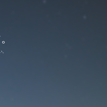
す。
い。